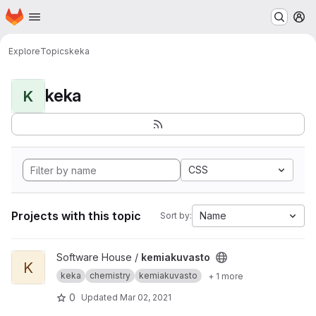
Homepage
Skip to main content
M
Explore
Topics
keka
keka
K
CSS
Projects with this topic
Name
Sort by:
View kemiakuvasto project
Software House /
kemiakuvasto
K
keka
chemistry
kemiakuvasto
+ 1 more
0
Updated
Mar 02, 2021