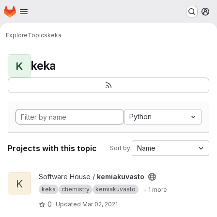
Homepage
Skip to main content
M
Explore
Topics
keka
keka
K
Python
Projects with this topic
Name
Sort by:
View kemiakuvasto project
Software House /
kemiakuvasto
K
keka
chemistry
kemiakuvasto
+ 1 more
0
Updated
Mar 02, 2021