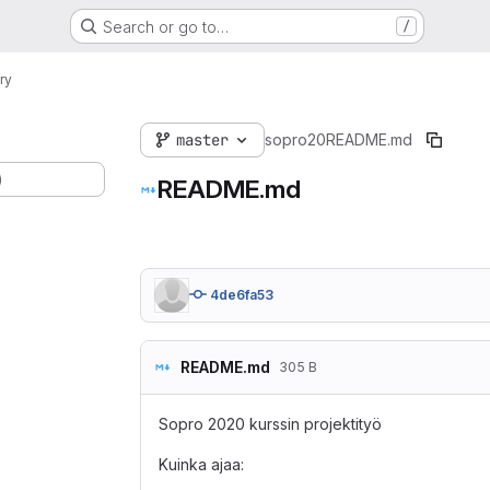
Search or go to…
/
ry
master
sopro20
README.md
)
README.md
4de6fa53
README.md
305 B
Sopro 2020 kurssin projektityö
Kuinka ajaa: